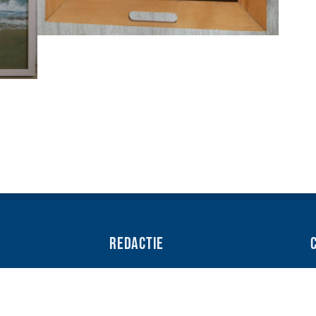
Redactie
Heb je leuk nieuws voor onze
redactie? Stuur dan een bericht naar:
n