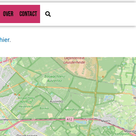
OVER
CONTACT
hier
.