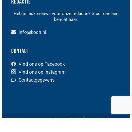
Redactie
Heb je leuk nieuws voor onze redactie? Stuur dan een
bericht naar:
info@kodh.nl
Contact
Vind ons op Facebook
Vind ons op Instagram
Contactgegevens
© Kunst om de Hoek
Deze website is mede mogelijk gemaakt door bijdragen van het
Cultuurfonds
en van de
Gemeente Houten
.