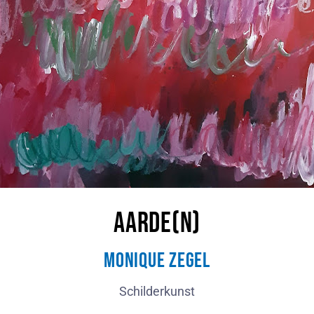
Aarde(n)
MoniQue Zegel
Schilderkunst