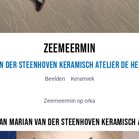
Zeemeermin
n der Steenhoven Keramisch Atelier De H
Beelden
Keramiek
Zeemeermin op orka
n Marian van der Steenhoven Keramisch 