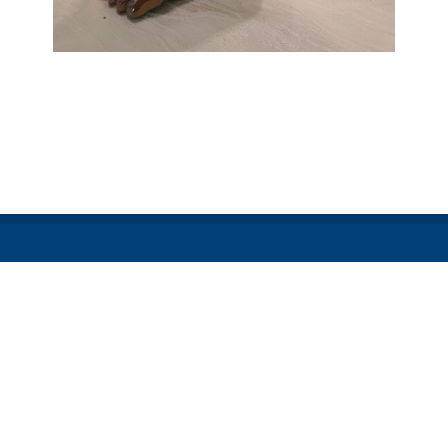
Redactie
Heb je leuk nieuws voor onze
redactie? Stuur dan een bericht naar:
n
info@kodh.nl