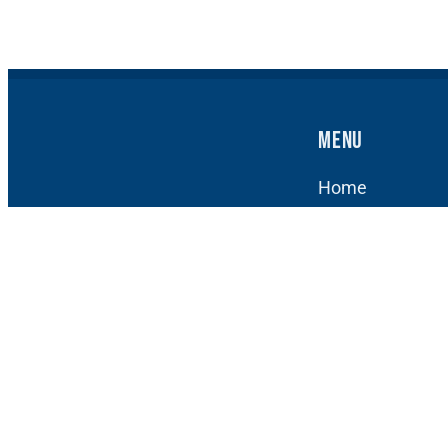
Menu
Home
Kunstfietsdage
Kunst
Kunstenaars
Actueel
Over Kunst om 