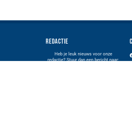
Redactie
Heb je leuk nieuws voor onze
redactie? Stuur dan een bericht naar:
n
info@kodh.nl
de Hoek