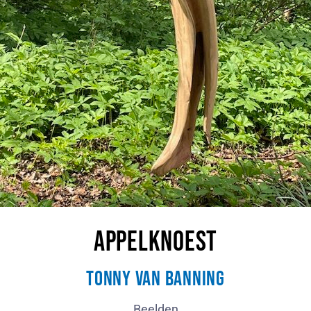
Appelknoest
Tonny van Banning
Beelden