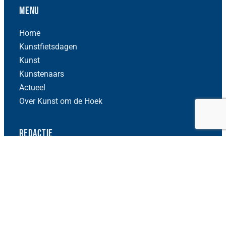
Menu
Home
Kunstfietsdagen
Kunst
Kunstenaars
Actueel
Over Kunst om de Hoek
Redactie
Heb je leuk nieuws voor onze redactie? Stuur dan een
bericht naar:
info@kodh.nl
Contact