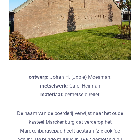
ontwerp:
Johan H. (Jopie) Moesman,
metselwerk:
Carel Heijman
materiaal:
gemetseld reliëf
De naam van de boerderij verwijst naar het oude
kasteel Marckenburg dat verderop het
Marckenburgsepad heeft gestaan (zie ook ‘de
Steur’). De blinde muur is in 1967 gemetseld bij