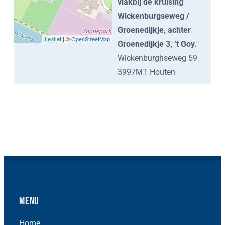
vlakbij de kruising
Wickenburgseweg /
Groenedijkje, achter
Leaflet
| ©
OpenStreetMap
Groenedijkje 3, ‘t Goy.
Wickenburghseweg 59
3997MT Houten
Menu
Home