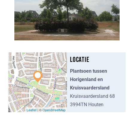
Locatie
Plantsoen tussen
Horigenland en
Kruisvaardersland
Kruisvaardersland 68
3994TN Houten
Leaflet
| ©
OpenStreetMap