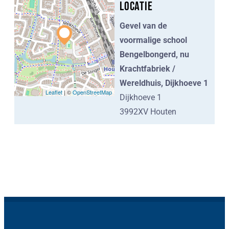
Locatie
Gevel van de
voormalige school
Bengelbongerd, nu
Krachtfabriek /
Wereldhuis, Dijkhoeve 1
Leaflet
| ©
OpenStreetMap
Dijkhoeve 1
3992XV Houten