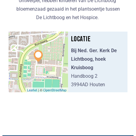
ontwerper, hebben kinderen van De Lichtboog
bloemenzaad gezaaid in het plantsoentje tussen
De Lichtboog en het Hospice.
Locatie
Bij Ned. Ger. Kerk De
Lichtboog, hoek
Kruisboog
Handboog 2
3994AD Houten
Leaflet
| ©
OpenStreetMap