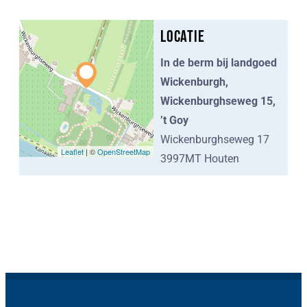
Locatie
In de berm bij landgoed
Wickenburgh,
Wickenburghseweg 15,
’t Goy
Wickenburghseweg 17
Leaflet
| ©
OpenStreetMap
3997MT Houten