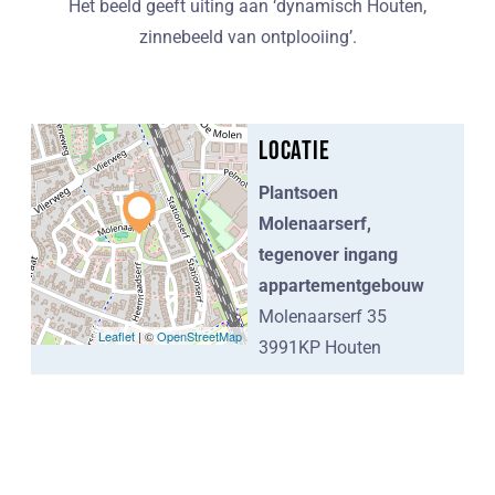
Het beeld geeft uiting aan ‘dynamisch Houten,
zinnebeeld van ontplooiing’.
Locatie
Plantsoen
Molenaarserf,
tegenover ingang
appartementgebouw
Molenaarserf 35
Leaflet
| ©
OpenStreetMap
3991KP Houten