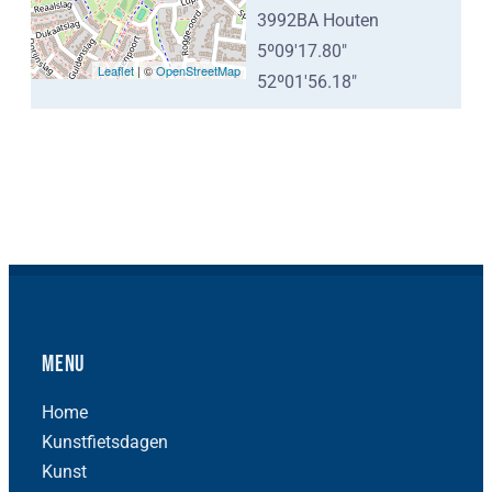
3992BA Houten
5º09'17.80"
Leaflet
| ©
OpenStreetMap
52º01'56.18"
Menu
Home
Kunstfietsdagen
Kunst