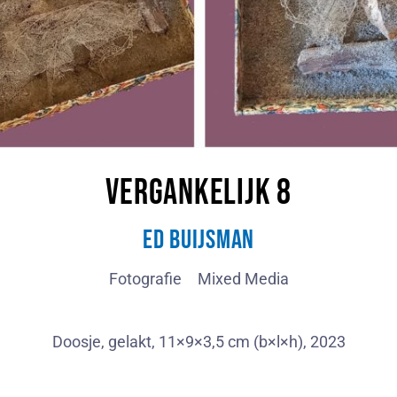
Vergankelijk 8
Ed Buijsman
Fotografie
Mixed Media
Doosje, gelakt, 11×9×3,5 cm (b×l×h), 2023