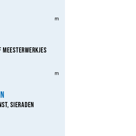
m
f Meesterwerkjes
m
en
nst, Sieraden