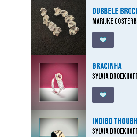
Dubbele broc
Marijke Ooster
Gracinha
Sylvia Broekhof
Indigo Thoug
Sylvia Broekhof