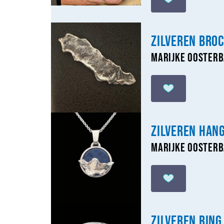
Zilveren bro
Marijke Ooster
Zilveren han
Marijke Ooster
Zilveren ring