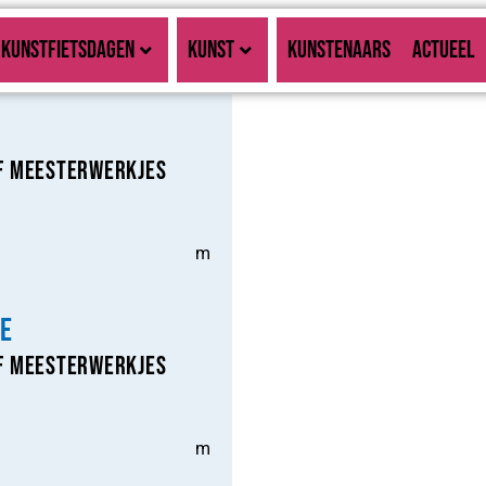
KUNSTFIETSDAGEN
KUNST
KUNSTENAARS
ACTUEEL
f Meesterwerkjes
m
e
f Meesterwerkjes
m