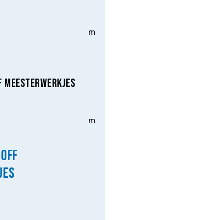
m
f Meesterwerkjes
m
hoff
jes