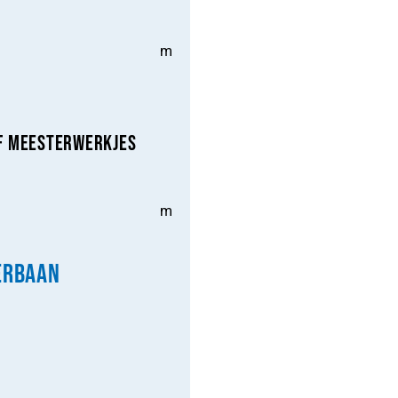
m
f Meesterwerkjes
m
erbaan