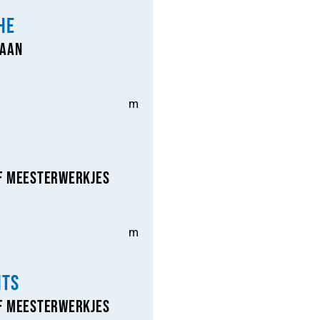
he
baan
m
f Meesterwerkjes
m
hts
f Meesterwerkjes