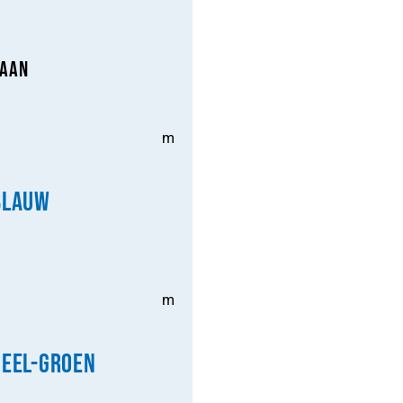
baan
m
blauw
m
geel-groen