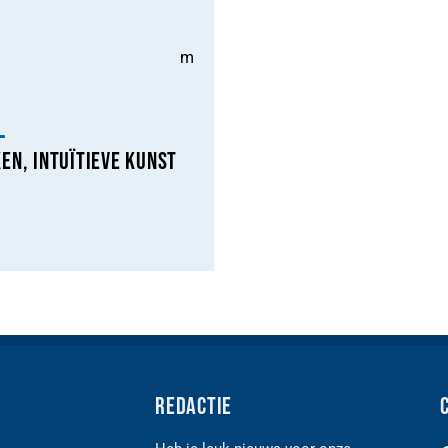
m
l
en, Intuïtieve kunst
Redactie