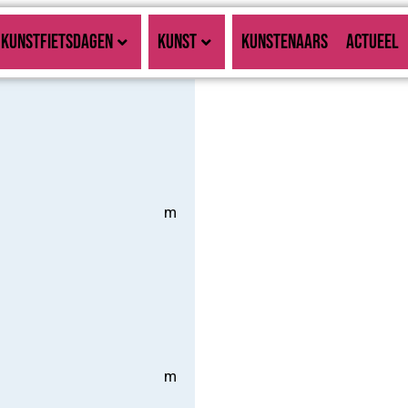
KUNSTFIETSDAGEN
KUNST
KUNSTENAARS
ACTUEEL
m
m