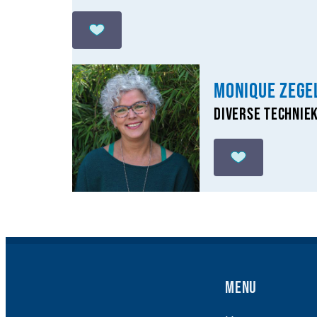
MoniQue Zege
Diverse techniek
Menu