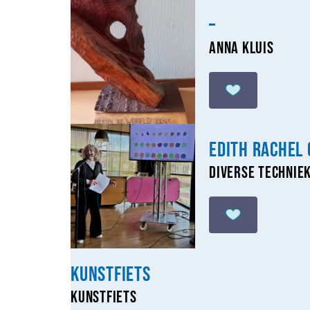
–
Anna Kluis
Edith Rachel
Diverse technie
Kunstfiets
Kunstfiets